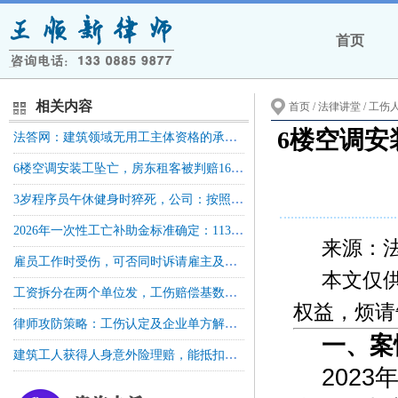
首页
相关内容
首页
/ 法律讲堂 /
工伤
6楼空调安
法答网：建筑领域无用工主体资格的承包人所聘用人员因工伤亡，诉请工伤保险待遇赔偿，是否需经工伤认定等前置程序？
6楼空调安装工坠亡，房东租客被判赔16万+，二审驳回上诉！
3岁程序员午休健身时猝死，公司：按照公司指定地方进行健身的时间，计入8小时工作时间；人社局：不算工伤！法院判了算工伤
2026年一次性工亡补助金标准确定：1130040元｜全国统一
来源：
雇员工作时受伤，可否同时诉请雇主及雇主责任险承保公司承担责任？
本文仅
工资拆分在两个单位发，工伤赔偿基数怎么算？法院判了！
权益，烦请
律师攻防策略：工伤认定及企业单方解除合同的路径与员工赔偿主张
一、案
建筑工人获得人身意外险理赔，能抵扣工伤保险待遇吗？
202