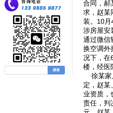
合同，郝
求，赵某
装。10
涉房屋安
通过微信
换空调外
况下，在
楼，经医
徐某家
定，赵某
业资质，
责任，判
元。赵某