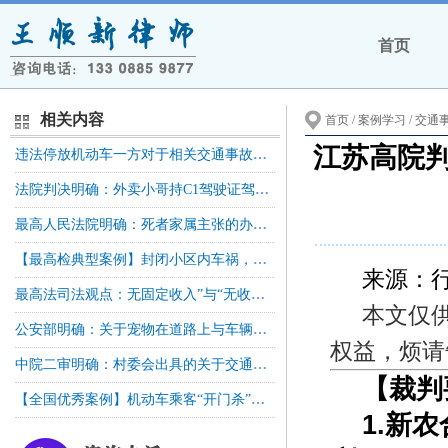
首页
相关内容
首页
/ 案例学习 /
交通
江苏高院
违法停放机动车一方对于相关交通事故应当按过错比例承担责任
法院判决明确：外卖小哥持C1驾驶证驾驶小刀牌两轮电动摩托车不属于无证驾驶，保险公司须承担赔偿责任！
最高人民法院明确：死者家属主张的办理丧葬事宜支出的交通费、住宿费和误工损失没有法律依据，不予支持！
【最高检典型案例】封闭小区内车祸，交警可否处罚？——于某兰诉山东省某市公安局交通警察支队某大队交通行政处罚检察监督案
来源：
最高法司法观点：无固定收入”与“无收入”存在一定区别，有劳动能力的无收入人员也应赔偿误工费
本文仅
公安部明确：关于宠物在道路上与车辆碰撞是否属于交通事故的问题
权益，烦请
中院二审明确：村委会出具的关于交通事故受害人收入经济状况的证明不具有合法性，不能证明受害人所从事劳动及其收入状况，应当予以重审！
【裁判
【全国优秀案例】机动车乘客“开门杀”侵权责任形态和保险责任承担的认定
1.新