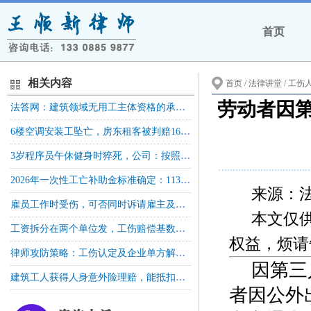
首页
相关内容
首页
/ 法律讲堂 /
工伤
劳动者因
法答网：建筑领域无用工主体资格的承包人所聘用人员因工伤亡，诉请工伤保险待遇赔偿，是否需经工伤认定等前置程序？
6楼空调安装工坠亡，房东租客被判赔16万+，二审驳回上诉！
3岁程序员午休健身时猝死，公司：按照公司指定地方进行健身的时间，计入8小时工作时间；人社局：不算工伤！法院判了算工伤
2026年一次性工亡补助金标准确定：1130040元｜全国统一
来源：
雇员工作时受伤，可否同时诉请雇主及雇主责任险承保公司承担责任？
本文仅
工资拆分在两个单位发，工伤赔偿基数怎么算？法院判了！
权益，烦请
律师攻防策略：工伤认定及企业单方解除合同的路径与员工赔偿主张
因第三
建筑工人获得人身意外险理赔，能抵扣工伤保险待遇吗？
者因公外