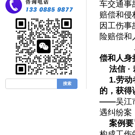
车交通事
赔偿和侵
因工伤事
险赔偿和
偿和人身
法信 ·
1.
劳动
的，获得
——
吴江
遇纠纷案
案例要
构成工伤