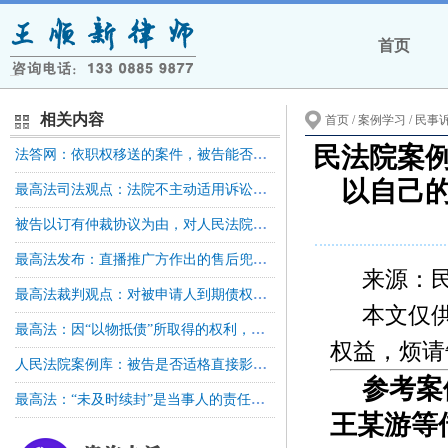
首页
相关内容
首页
/ 案例学习 /
民事
民法院案
法答网：依职权移送的案件，被告能否提出管辖异议？
以自己
最高法司法观点：法院不主动适用诉讼时效，但法官对是否超过诉讼时效可以进行消极释明
被告以订有仲裁协议为由，对人民法院受理公司解散纠纷案件提出异议的，人民法院不予支持
最高法发布：直播推广方作出的售后兜底、赔付承诺具有法律约束力，应当依法承担相应连带责任
来源：
最高法裁判观点：对被申请人到期债权执行过程中，向第三人发出协助执行通知书，执行措施不当，罚款决定没有法律依据
本文仅
最高法：因“以物抵债”所取得的权利，在未办理产权过户登记之前，其本质仍属于债权请求权
权益，烦请
人民法院案例库：被告是否适格直接影响受诉法院对案件行使管辖权，则应在管辖权异议阶段对该被告是否适格进行审查
参考案
最高法：“未及时续封”是当事人的责任？失去首封权法院是否应当承担赔偿责任？
王某游等