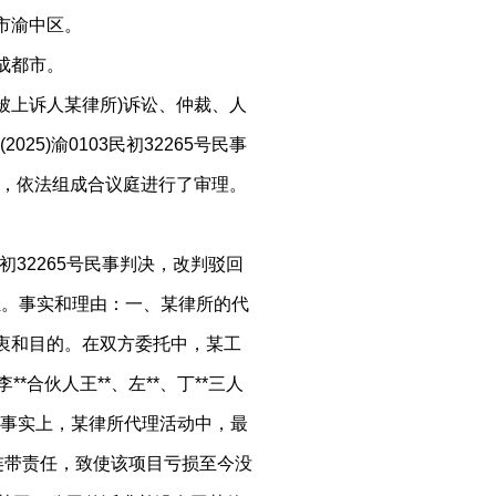
市渝中区。
成都市。
被上诉人某律所)诉讼、仲裁、人
5)渝0103民初32265号民事
案后，依法组成合议庭进行了审理。
民初32265号民事判决，改判驳回
担。事实和理由：一、某律所的代
初衷和目的。在双方委托中，某工
*合伙人王**、左**、丁**三人
事实上，某律所代理活动中，最
的连带责任，致使该项目亏损至今没