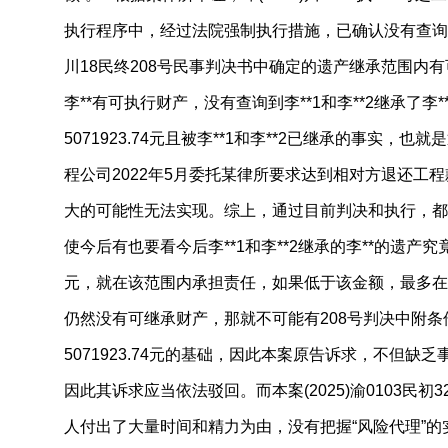
执行程序中，经过法院强制执行措施，已确认没有查询到被执行
川18民终208号民事判决书中确定的遗产继承范围内
李**有可执行财产，没有查询到李**1和李**2继承了
5071923.74元且被李**1和李**2已继承的事实，
程公司2022年5月委托某律所要求达到相对方退还工
大的可能性无法实现。综上，通过目前判决和执行，都
使今后有也要看今后李**1和李**2继承的李**的遗产究竟
元，就在该范围内承担责任，如果低于该金额，最多在
仍然没有可继承财产，那就不可能有208号判决中附条
5071923.74元的基础，因此本案原告诉求，不但
因此其诉求应当依法驳回。而本案(2025)渝0103民初
人付出了大量时间和精力为由，没有把握“风险代理”的实