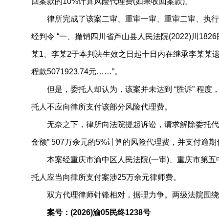
回案款的10%计算风险代理费(如果收回案款)。
律所完成了该案二审、重审一审、重审二审、执行
经判令 “一、撤销四川省芦山县人民法院(2022)川182
某1、李某2于本判决生效之日起十日内在继承李某某
程款5071923.74元……”。
但是，委托人却认为，该案并未达到 “胜诉” 程
托人不应向律所支付该部分风险代理费。
无奈之下，律所向法院提起诉讼，请求解除委托代
金额” 507万余元的5%计算的风险代理费，并支付逾
本案经重庆市渝中区人民法院(一审)、重庆市第五
托人应当向律所支付案涉25万余元律师费。
双方代理律师针锋相对，据理力争。两级法院围绕
案号：(2026)渝05民终1238号