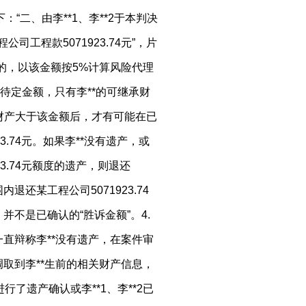
下：“二、由李**1、李**2于本判决
工程款5071923.74元”，片
的，以该金额按5%计算风险代理
待定金额，只有李**的可继承财
*的财产大于该金额后，才有可能在已
3.74元。如果李**没有遗产，或
23.74元额度的遗产，则退还
内退还某工程公司5071923.74
，并不是已确认的“胜诉金额”。4.
*2一直辩称李**没有遗产，在案件审
取到李**生前的相关财产信息，
行了遗产确认或李**1、李**2已