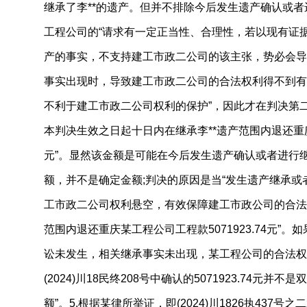
继承了李**的遗产。但并不排除今后发生遗产确认或者
工程公司的“请求有一定正当性、合理性，若以现有证据
产的事实，不支持建工市政二公司的该主张，势必会导
事实出现时，导致建工市政二公司的合法权利得不到有
不利于建工市政二公司权利的保护”，因此才在判决第二项
本判决生效之日起十日内在继承李**遗产范围内退还重庆某
元”。显然该金额是可能在今后发生遗产确认或者进行
额，并不是确定金额;判决的原因是当“发生遗产继承
工市政二公司权利悬空，有效保障建工市政公司的合法权
范围内退还重庆某工程公司工程款5071923.74元”
讼未发生，相关继承事实未出现，某工程公司的合法权
(2024)川18民终208号中确认的5071923.74元并
额”。5.根据某律所举证，即(2024)川1826执437