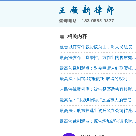
相关内容
被告以订有仲裁协议为由，对人民法院受理公司解散纠纷案件提出异议的，人民法院不
最高法发布：直播推广方作出的售后兜底、赔付承诺具有法律约束力，应当依法承担相应
最高法裁判观点：对被申请人到期债权执行过程中，向第三人发出协助执行通知书，执行措施不当，罚款决定没有
最高法：因“以物抵债”所取得的权利，在未办理产权过户登记之前，其本质仍属于债权请求权
人民法院案例库：被告是否适格直接影响受诉法院对案件行使管辖权，则应在管辖权异议阶段对该被告是否适格
最高法：“未及时续封”是当事人的责任？失去首封权法院是否应当承担赔偿责任？
最高法：股东抽逃出资后又向公司转账并备注为“投资款”的，是否应视为已返还抽逃
最高法裁判观点：原告增加诉讼请求时，法院未重新指定举证期限和答辩期限是否违反法