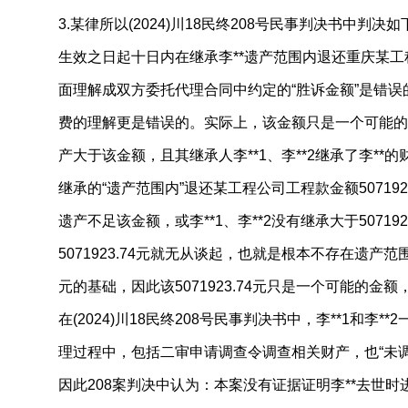
3.某律所以(2024)川18民终208号民事判决书中判决如
生效之日起十日内在继承李**遗产范围内退还重庆某工程公司
面理解成双方委托代理合同中约定的“胜诉金额”是错误
费的理解更是错误的。实际上，该金额只是一个可能的
产大于该金额，且其继承人李**1、李**2继承了李*
继承的“遗产范围内”退还某工程公司工程款金额507192
遗产不足该金额，或李**1、李**2没有继承大于50719
5071923.74元就无从谈起，也就是根本不存在遗产范围
元的基础，因此该5071923.74元只是一个可能的金额
在(2024)川18民终208号民事判决书中，李**1和李*
理过程中，包括二审申请调查令调查相关财产，也“未调
因此208案判决中认为：本案没有证据证明李**去世时进