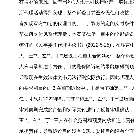
有填补的来源。因李**继承人现无可执行财产，实际
所代理活动得到实现，整个诉讼目前至今无任何收益，
有实现双方约定的代理目的。二、双方约定的支付条件
某律所支付风险代理费，本案某律所一审中的全部诉讼
签订的《民事委托代理协议书》(2022-5-25)，在序
人、王**、左**、丁**建设工程施工合同纠纷，整个诉讼
人应当承担连带责任，目的是保障诉讼结果能够得到顺
导致现在生效法律文书无法得到实际执行。因此代理人
的要求和目的。2.在前期诉讼中，正是为了确定王**、左
任，才只对2022年8月前李**和王**、左**、丁**
审对前期完成的产值和实际支付进行了反复审理确认，
王**、左**、丁**三人在什么范围和额度内承担连带
承担责任，导致诉讼目的没有实现，委托目的没有全面