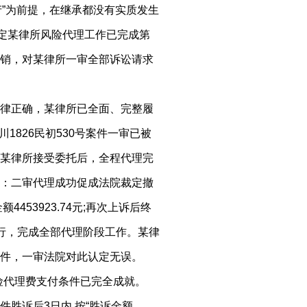
**遗产”为前提，在继承都没有实质发生
认定某律所风险代理工作已完成第
销，对某律所一审全部诉讼请求
律正确，某律所已全面、完整履
川1826民初530号案件一审已被
某律所接受委托后，全程代理完
：二审代理成功促成法院裁定撤
453923.74元;再次上诉后终
请执行，完成全部代理阶段工作。某律
件，一审法院对此认定无误。
风险代理费支付条件已完全成就。
胜诉后3日内,按“胜诉金额