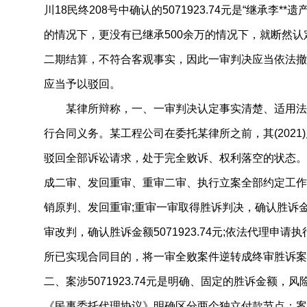
川18民终208号中确认的5071923.74元是“继承李
的情况下，更没有已继承500余万的情况下，就断然
二期结算，不符合客观事实，因此一审判决应当依法撤
应当予以驳回。
某律所辩称，一、一审判决认定事实清楚、适用法
行合同义务。某工程公司在委托某律所之前，其(2021)
驳回全部诉讼请求，处于完全败诉、权利落空的状态。
成二审、发回重审、重审二审、执行立案全部约定工作
销原判、发回重审;重审一审取得胜诉判决，确认胜诉金额4
审改判，确认胜诉金额5071923.74元;依法代理申
所已实现合同目的，将一审全败案件逆转成终审胜诉案
二、案涉5071923.74元是明确、固定的胜诉金额，
《民事委托代理协议》明确区分两个独立付款节点：案件