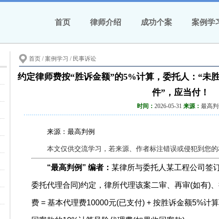
首页
律师介绍
成功个案
案例学
首页
/ 案例学习 /
民事诉讼
予支持
约定律师费按“胜诉金额”的5%计算，委托人：“未
件”，应当付！
连带责任
时间：
2026-05-31
来源：
最高判
法律依据
来源：最高判例
进行审查
本文仅供交流学习，若来源、作者标注错误或侵犯到您的
“最高判例” 编者：
某律所与委托人某工程公司签订
的出资
委托代理合同)约定，律所代理该案二审、再审(如有)、
定程序？
费 = 基本代理费10000元(已支付) + 按胜诉金额5%计