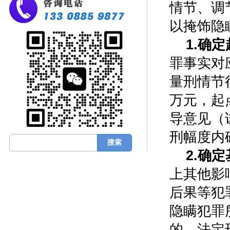
情节、调
以掩饰隐
1.确
罪事实对
量刑情节
万元，起
导意见（
刑幅度内
2.确
上其他影
后果等犯
隐瞒犯罪
的，法定