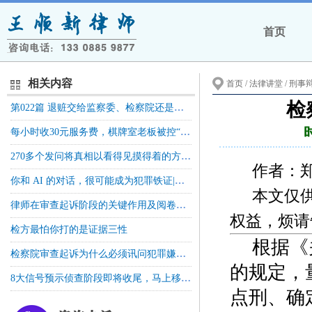
首页
相关内容
首页
/ 法律讲堂 /
刑事
检
第022篇 退赃交给监察委、检察院还是法院？选错了，钱花了还不算“主动退赃”
每小时收30元服务费，棋牌室老板被控“开设赌场罪”，法院判了
270多个发问将真相以看得见摸得着的方式展现在法庭上，如何裁判考验着法官的良知和法律底线——以强奸案件辩护人对被害人的发问为例
作者：
你和 AI 的对话，很可能成为犯罪铁证|注意别在上面栽了
本文仅
律师在审查起诉阶段的关键作用及阅卷取证规范
权益，烦请
检方最怕你打的是证据三性
根据《
检察院审查起诉为什么必须讯问犯罪嫌疑人？这个环节到底有什么用
的规定，
8大信号预示侦查阶段即将收尾，马上移送检察院
点刑、确