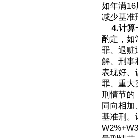
如年满1
减少基准刑
4.计
酌定，如
罪、退赃
解、刑事
表现好、
罪、重大
刑情节的
同向相加
基准刑。计
W2%+W