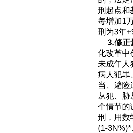
刑起点和
每增加1
刑为3年+
3.修
化改革中
未成年人
病人犯罪
当、避险
从犯、胁
个情节的
刑，用数学
(1-3N