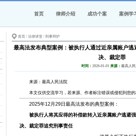
首页
律师介绍
成功个案
案例学
首页
/ 法律讲堂 /
刑事辩护
最高法发布典型案例：被执行人通过近亲属账户逃
决、裁定罪
板被控“开设赌场罪”，法院判了
时间：
2026-01-01
来源：
最高人民
如何裁判考验着法官的良知和法律底线——以强奸案件辩护人对被害人的发问为例
来源：最高人民法院
规范
本文仅供交流学习，若来源、作者标注错误或侵犯到您的
2025年12月29日最高法发布的典型案例：
什么用
被执行人将其应得的补偿款转入近亲属账户逃避强
段即将收尾，马上移送检察院
决、裁定罪追究刑事责任