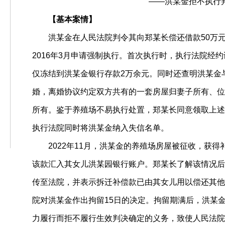
——洪某金拒不执行判决、
【基本案情】
洪某金在人民法院判令其向郑某长偿还借款50万
2016年3月申请强制执行。首次执行时，执行法院经
仅冻结到洪某金银行存款2万余元。同时还查明洪某金与
婚，离婚协议约定双方共有的一套房屋归妻子所有、位
所有。鉴于养殖场不易执行处置，郑某长同意领取上述
执行法院同时将洪某金纳入失信名单。
2022年11月，洪某金的养殖场房屋被征收，获得
该款汇入其女儿洪某园银行账户。郑某长了解该情况后
传至法院，并表示拆迁补偿款已由其女儿用以偿还其他
院对洪某金作出拘留15日的决定。拘留期满后，洪某
力履行而拒不履行生效判决确定的义务，致使人民法院