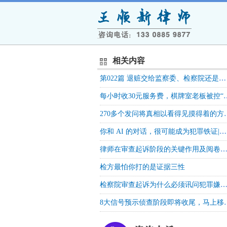
相关内容
第022篇 退赃交给监察委、检察院还是法院？选错了，钱花了还不算“主动退赃”
每小时收30元服务费，棋牌室老
270多个发问将真相以看得见摸得着的方式展现在法庭上，
你和 AI 的对话，很可能成为犯罪铁证|注意别在上面栽了
律师在审查起诉阶段的关键作用及阅卷取证
检方最怕你打的是证据三性
检察院审查起诉为什么必须讯问犯罪嫌疑人？这个环节到底有
8大信号预示侦查阶