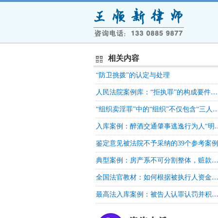
相关内容
“防卫挑拨”的认定与处理
人民法院案例库：“拒执罪”的构成要件中“情节严重”的认定标准
“组织卖淫罪”中的“组织”不仅包含“三人以上”，还包含卖淫女和卖淫活动存在空间上的稳定性和时间上的重合性 刑事法库 20
入库案例：醉酒交通肇事逃逸行
鉴定意见被法院不予采纳的39个参考案
典型案例：房产系不可分割整体，赃款对应的份额在执行中不能单独区分，以合法财产购买的份额可在法院对房产处置的后续执行程序
全国法官教材：如何根据被执行人资金流水认定为拒执罪“有能力执行而拒不
最高法入库案例：被告人认罪认罚并积极赔偿，被害方赔偿请求明显不合理、未能达成调解或和解协议的，不影响