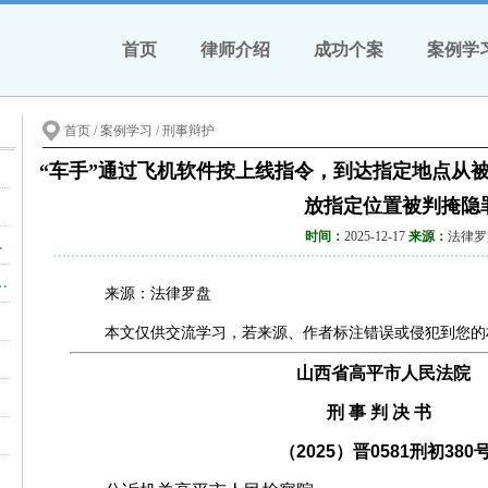
首页
律师介绍
成功个案
案例学
首页
/ 案例学习 /
刑事辩护
“车手”通过飞机软件按上线指令，到达指定地点从被
放指定位置被判掩隐
时间：
2025-12-17
来源：
法律罗
26年7月26日 18:07 云南
为人“明知发生交通事故”的认定
来源：法律罗盘
例
本文仅供交流学习，若来源、作者标注错误或侵犯到您的
中依法主张
山西省高平市人民法院
执行”
刑 事 判 决 书
从宽处理
（2025）晋0581刑初380