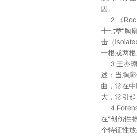
因。
2.《Rock
十七章“胸
击（isola
一根或两根
3.王亦
述：当胸廓
曲，常在中
大，常引起
4.Forens
在“创伤性
个特征性放