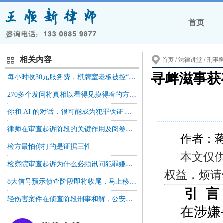
首页
相关内容
首页
/ 法律讲堂 /
刑事
寻衅滋事获
每小时收30元服务费，棋牌室老板被控“开设赌场罪”，法院判了
270多个发问将真相以看得见摸得着的方式展现在法庭上，如何裁判考验着法官的良知和法律底线——以强奸案件辩护人对被害人的发问为例
你和 AI 的对话，很可能成为犯罪铁证|注意别在上面栽了
律师在审查起诉阶段的关键作用及阅卷取证规范
作者：
检方最怕你打的是证据三性
本文仅
检察院审查起诉为什么必须讯问犯罪嫌疑人？这个环节到底有什么用
权益，烦请
8大信号预示侦查阶段即将收尾，马上移送检察院
引 言
轻伤害案件在侦查阶段刑事和解，公安机关能否直接撤案？
在涉嫌