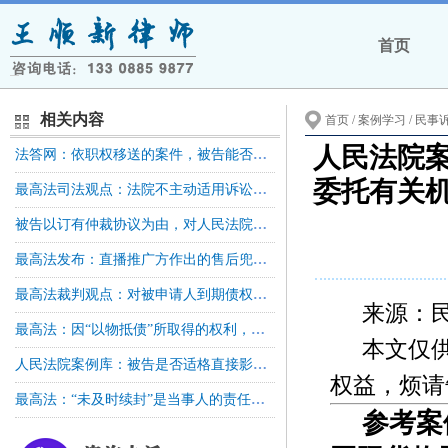
首页
相关内容
首页
/ 案例学习 /
民事
人民法院
法答网：依职权移送的案件，被告能否提出管辖异议？
委托有关
最高法司法观点：法院不主动适用诉讼时效，但法官对是否超过诉讼时效可以进行消极释明
被告以订有仲裁协议为由，对人民法院受理公司解散纠纷案件提出异议的，人民法院不予支持
最高法发布：直播推广方作出的售后兜底、赔付承诺具有法律约束力，应当依法承担相应连带责任
最高法裁判观点：对被申请人到期债权执行过程中，向第三人发出协助执行通知书，执行措施不当，罚款决定没有法律依据
来源：
最高法：因“以物抵债”所取得的权利，在未办理产权过户登记之前，其本质仍属于债权请求权
本文仅
人民法院案例库：被告是否适格直接影响受诉法院对案件行使管辖权，则应在管辖权异议阶段对该被告是否适格进行审查
权益，烦请
最高法：“未及时续封”是当事人的责任？失去首封权法院是否应当承担赔偿责任？
参考案