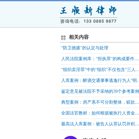
相关内容
“防卫挑拨”的认定与处理
人民法院案例库：“拒执罪”的构成要件中“情节严重”的认定标准
“组织卖淫罪”中的“组织”不仅包含“三人以上”，还包含卖淫女和卖淫活动存在空间上的稳定性和时间上的重合性 刑事法库 20
入库案例：醉酒交通肇事逃逸行
鉴定意见被法院不予采纳的39个参考案
典型案例：房产系不可分割整体，赃款对应的份额在执行中不能单独区分，以合法财产购买的份额可在法院对房产处置的后续执行程序
全国法官教材：如何根据被执行人资金流水认定为拒执罪“有能力执行而拒不
最高法入库案例：被告人认罪认罚并积极赔偿，被害方赔偿请求明显不合理、未能达成调解或和解协议的，不影响