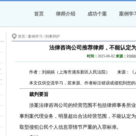
首页
律师介绍
成功个案
案例学
首页
/ 案例学习 /
刑事辩护
法律咨询公司推荐律师，不能认定
时间：
2025-06-02
来源：
刘娟
26年7月26日 18:07 云南
作者：刘娟娟（上海市浦东新区人民法院） 来源：《人民
为人“明知发生交通事故”的认定
本文仅供交流学习，若来源、作者标注错误或侵犯到您的
例
裁判要旨
中依法主张
涉案法律咨询公司的经营范围不包括律师事务所业
执行”
事刑案代理业务，明显超出合法经营范围，不能认定为
从宽处理
取型侵犯公民个人信息罪情节严重的入罪标准。